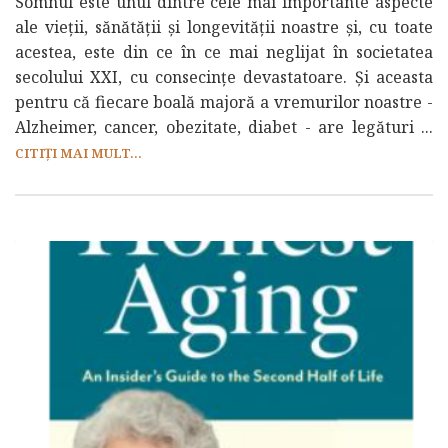
Somnul este unul dintre cele mai importante aspecte
ale vieții, sănătății și longevității noastre și, cu toate
acestea, este din ce în ce mai neglijat în societatea
secolului XXI, cu consecințe devastatoare. Și aceasta
pentru că fiecare boală majoră a vremurilor noastre -
Alzheimer, cancer, obezitate, diabet - are legături ...
CITIȚI MAI MULT...