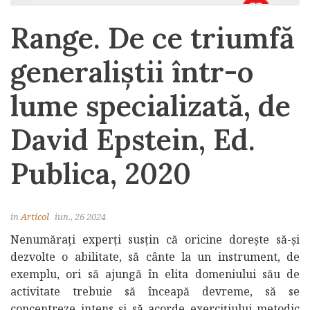
Range. De ce triumfă
generaliștii într-o
lume specializată, de
David Epstein, Ed.
Publica, 2020
in
Articol
iun., 26 2024
Nenumărați experți susțin că oricine dorește să-și
dezvolte o abilitate, să cânte la un instrument, de
exemplu, ori să ajungă în elita domeniului său de
activitate trebuie să înceapă devreme, să se
concentreze intens și să acorde exercițiului metodic