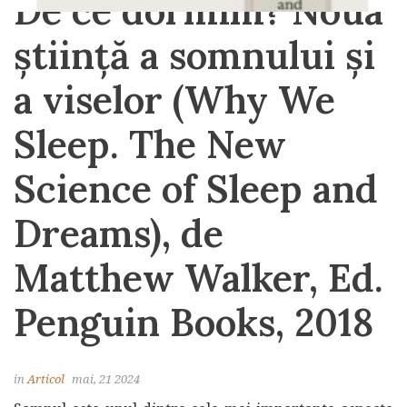
De ce dormim? Noua
știință a somnului și
a viselor (Why We
Sleep. The New
Science of Sleep and
Dreams), de
Matthew Walker, Ed.
Penguin Books, 2018
in
Articol
mai, 21 2024